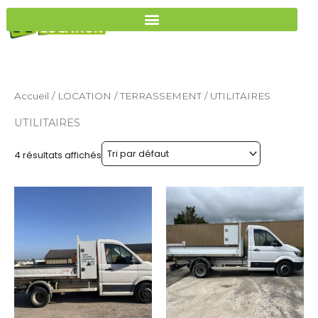
Aller
au
contenu
Accueil
/
LOCATION
/
TERRASSEMENT
/ UTILITAIRES
UTILITAIRES
4 résultats affichés